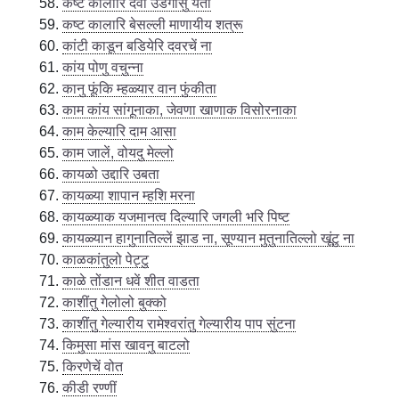
कष्ट कालारि देवा उडगासु येता
कष्ट कालारि बेसल्ली माणायीय शत्रू
कांटी काडून बडियेरि दवरचें ना
कांय पोणु वचुन्ना
कानु फूंकि म्हळ्यार वान फुंकीता
काम कांय सांगूनाका, जेवणा खाणाक विसोरनाका
काम केल्यारि दाम आसा
काम जालें, वोयदु मेल्लो
कायळो उद्दारि उबता
कायळ्या शापान म्हशि मरना
कायळ्याक यजमानत्व दिल्यारि जगली भरि पिष्ट
कायळ्यान हागुनातिल्लें झाड ना, सूण्यान मुतुनातिल्लो खूंटु ना
काळकांतुलो पेट्टु
काळे तोंडान धवें शीत वाडता
काशींतु गेलोलो बुक्को
काशींतु गेल्यारीय रामेश्वरांतु गेल्यारीय पाप सुंटना
किमुसा मांस खावनु बाटलो
किरणेचें वोत
कीडी रण्णीं