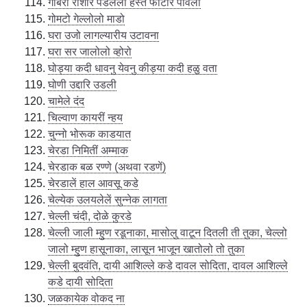
गोबरा राशीर पडलेली हस्ते फाटीर पावली
गोमटो गेल्लोलो माडो
घरा उजो लागल्यारीय उटावना
घरा सर जालोलो व्होरो
घोड्या कदी धावनु येवनु कीड्या कदी हळु वता
घोणी उद्दारि उडली
चामेले दंद
चिल्वाण कायरीं न्हय
चुन्नो भोरूक काडयात
चेरडा निमितीं अम्माक
चेरडाक बळ रण्णे (अथवा रडणें)
चेरडालें हाल आवसू कडे
चेल्येक उलयलेलें सुन्नेक लागता
चेल्ली चंदी, दोळे कुरडे
चेल्ली जाली म्हुण रडूनाका, मासोलु वाटून दितली ती तुका, चेल्लो
जालो म्हुण हासूनाका, लासून भाजून खातोलो तो तुका
चेल्ली बुदवंति, दायी आशिल्ले कडे दावल सोदिता, दावल आशिल्ले
कडे दायी सोदिता
जळकायेक वोकद ना