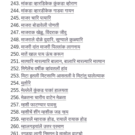
मांकडा व्हारडिकेक कुंकडा व्होराण
मांकडा व्हारडीकेक गाडवा गायन
माजर चारि पायारि
माजरा बोडावेली पोणती
माजराक खेळु, विंदराक जीवु
माजराले दोळे दुदारि, सूण्याले कुळ्यारि
माजरी दांत माजरी पिल्लांक लागनाय
मातें खाल पाय ऊंच करून
मात्यारि मारल्यारि बालान, बालारि मारल्यारि मात्यान
मिगेलेंच वर्षीक व्हांवतलों हांव
मिटा इतली मिटसाणि आसतली वे मिटांतु घालेल्याक
मुर्तारि
मेल्लेलें कुंकड पाकां हालयता
मेळतना चारीय वाटेन मेळता
म्हशी फाटण्यार पावसु
म्हशीचें शींग म्हशीक जड न्हय
म्हारालें म्हाराक होड, रायालें रायाक होड
म्हालगड्यांलें उत्तर प्रमाण
रगड्या लागी निमगून वे मासोलु वाटूचो