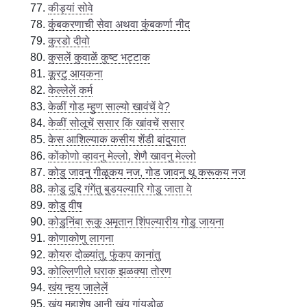
कीड्यां सोवे
कुंबकरणाची सेवा अथवा कुंबकर्णा नीद
कुरडो दीवो
कुसलें कुवाळें कुष्ट भट्टाक
कूरटु आयकना
केल्लेलें कर्म
केळीं गोड म्हुण साल्यो खावंचें वे?
केळीं सोलूचें ससार किं खांवचें ससार
केस आशिल्याक कसीय शेंडी बांदुयात
कोंकोणो व्हावनु मेल्लो, शेणै खावनु मेल्लो
कोडु जावनु गीळूकय नज, गोड जावनु थू करूकय नज
कोडु दुद्दि गंगेंतु बुडयल्यारि गोडु जाता वे
कोडु वीष
कोडुनिंबा रूकु अमृतान शिंपल्यारीय गोडु जायना
कोणाकोणु लागना
कोयरु दोळ्यांतु, फुंकप कानांतु
कोल्लिणीले घराक झळक्या तोरण
खंय न्हय जालेलें
खंय महाशेष आनी खंय गांयडोळु