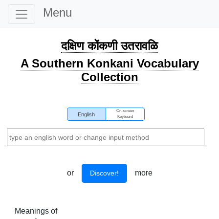
Menu
दक्षिण कोंकणी उतरावळि
A Southern Konkani Vocabulary
Collection
On-screen
English
Keyboard
or
more
Discover!
Meanings of