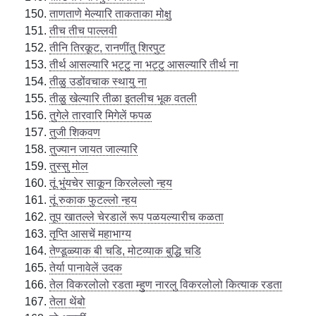
ताणताणे मेल्यारि ताकताका मोक्षु
तीच तीच पाल्लवी
तीनि तिरकूट, रानणींतु शिरपुट
तीर्थ आसल्यारि भट्टु ना भट्टु आसल्यारि तीर्थ ना
तीळु उडोंवचाक स्थायु ना
तीळु खेल्यारि तीळा इतलीच भूक वतली
तुगेले तारवारि मिगेलें फपळ
तुजी शिकवण
तुज्यान जायत जाल्यारि
तुस्सु मोल
तूं भुंयचेर साकून किरलेल्लो न्हय
तूं रुकाक फुटल्लो न्हय
तूप खातल्ले चेरडालें रूप पळयल्यारीच कळता
तृप्ति आसचें महाभाग्य
तेण्डूळ्याक बी चडि, मोटव्याक बुद्धि चडि
तेर्या पानावेलें उदक
तेल विकरलोलो रडता म्हुण नारलु विकरलोलो कित्याक रडता
तेला थेंबो