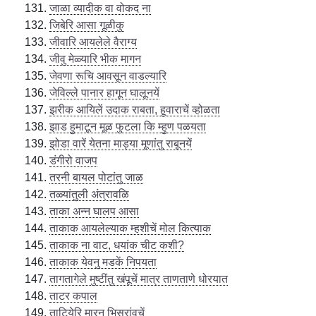
जाळा व्यादीक वा वोकद ना
जिबेरि आसा गूळीकु
जीवारि आयलेले वैराग्य
जीवु मेळ्यारि भीक मागन
जेवणा रूचि आवसून वाडल्यारि
जेविल्ले पानार हागून घालूनयें
झरीक आयिलें उदाक राबता, हूवाराचें व्होळता
झाड हुमाटून मूळ फुटला कि म्हुण पळयता
झोडा वारें येतना माड्या मूणांतु राबूनयें
डंगीरो वाजप
तरनी बायल पोटांतु जाळ
तळ्यांतुली अंत्रावळि
ताका अन्न घालप आसा
ताकाक आयलेल्याक म्हशीचें मोल कित्याक
ताकाक ना वाट, धयांक चीट कशी?
ताकाक येवनु मडकें निपयता
तागतागेले मुष्टींतु खंपूचें मात्र ताणताणे धोरयात
ताटर कपाल
ताटियेरि मारनु भिसरांवचें