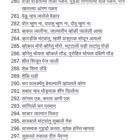
वीडी वोडतल्या ताळो पळय, पुड्डी ताणतल्या दोळे पळय, पान
खातल्या आंगण पळय
वेळु न्हय जालेले वेळार
वोत म्हुण ना, पावसु म्हुण ना, दोवु म्हुण ना
व्हकल जालीना, जाल्यारीय व्होळी जालेली आसा
व्हारडीके मंटवांतु, म्हशी वासुराक सोदून आयलो
व्होकल मोरो व्होरेतु मोरो, भट्टाली घडी ताटांतु पोडो
व्होरेतु चोयता व्होकले तोंड, पुरोहित चोयता दक्षिणे तोंड
शीत शिजून पेज जाली
शेळ शिता उंडि
शेळि घडी
सग पालक्येंतु बेसल्यारि व्हांवतलें कोण
सबाव न्हय घोड्याक शींग दिल्लेंना
सांगता एक, करता आनी एक
सांगिल्लें सग प्रमाण
साबार जाल्यार विकट
सायबाले मांटवांतु सुब्बालें येस
सासमाक गुड्डो करता, मुयेक हस्ति म्हणता
सुकल्ले रुकाक दीरु येवन्ना