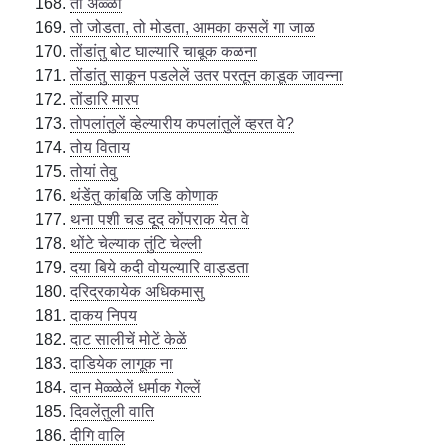
तो अळ्ळीं
तो जोडता, तो मोडता, आमका कसलें गा जाळ
तोंडांतु बोट घाल्यारि चाबूक कळना
तोंडांतु साकून पडलेलें उतर परतून काडूक जावन्ना
तोंडारि मारप
तोपलांतुलें व्हेल्यारीय कपलांतुलें व्हरत वे?
तोय विताय
तोयां तेवु
थंडेंतु कांबळि जडि कोणाक
थना पशी चड दूद कोंपराक येत वे
थोंटे चेल्याक तुंटि चेल्ली
दया बिये कदी वोयल्यारि वाड्डता
दरिद्रकायेक अधिकमासु
दाकय निपय
दाट सालीचें मोटें केळें
दाडियेक लागूक ना
दान मेळ्ळेलें धर्माक गेल्लें
दिवलेंतुली वाति
दीगि वालि