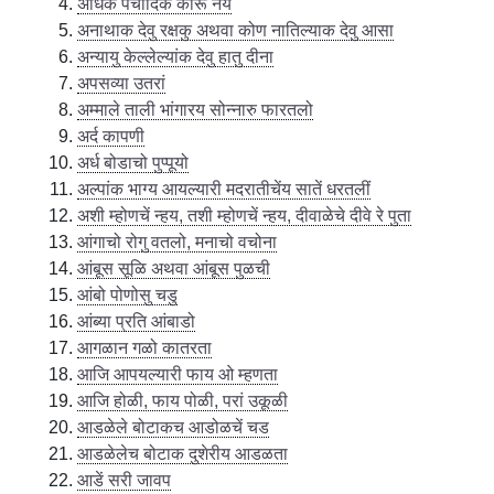
अधिक पंचादिक कोरू नये
अनाथाक देवु रक्षकु अथवा कोण नातिल्याक देवु आसा
अन्यायु केल्लेल्यांक देवु हातु दीना
अपसव्या उतरां
अम्माले ताली भांगारय सोन्नारु फारतलो
अर्द कापणी
अर्ध बोडाचो पुप्पूयो
अल्पांक भाग्य आयल्यारी मदरातीचेंय सातें धरतलीं
अशी म्होणचें न्हय, तशी म्होणचें न्हय, दीवाळेचे दीवे रे पुता
आंगाचो रोगु वतलो, मनाचो वचोना
आंबूस सूळि अथवा आंबूस पुळची
आंबो पोणोसु चडु
आंब्या प्रति आंबाडो
आगळान गळो कातरता
आजि आपयल्यारी फाय ओ म्हणता
आजि होळी, फाय पोळी, परां उकूळी
आडळेले बोटाकच आडोळचें चड
आडळेलेच बोटाक दुशेरीय आडळता
आडें सरी जावप