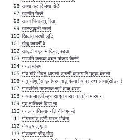
खाणा वेळारि मेणा दोळे
खाणींतु गेल्लें
खाता पिता देवु दिता
खारजुकूली उतरां
खिटांतु भरशी लूटि
खेळु कायरीं वे
खोट्टो वचून भाटियेंतु पडता
गणपति करूक वचून मांकड केल्लें
गरडां मोडप
गांव भरि भोवनु आयलो तुळसी काट्यारि मुतूक बेसलो
गांवु सोणु (सोडून)परगावांतु गेल्यारीय प्रारब्ध सोणा(सोडना)
गाढवांगेले गायनाक सूणे ताळु धरता
गायक मारली म्हुण सांगून वासराक कोणे मारप ना
गुरु नातिल्लें विद्या ना
गुरुत्व नातिल्यांक तिन्नीय एकडे
गोंयड्यांतु खुंटी मारनु भोवंता
गोंयड्यांतु गू ना
गोडाकय जीवु गोडु