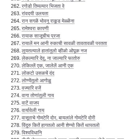
रगोडो तिमल्यार भिजता वे
रांवदयी उलयता
रान सगळें भोवनु राकूड मेळ्ळेंना
रामेश्वरा कापणी
रायाक साजूचीच प्रजा
रायालें मन आनी रुकाची सावळी तावतावळी परतता
लुयतल्याले हातांतुलो व्हीळो ओपूक नज
लेकल्यारि देवु, ना जाल्यारि फातोरु
लेकिल्लें एक, जालेलें आनी एक
लोकटो उसळचें दंद
लोण्येंतुलो आगोळु
वज्यारि वजें
वागा तोणांतुली गाय
वाटें वाजप
वार्यावेली गाय
वासूराचे गोमटेरि दोर, बायलांले गोमटेरि दोरी
विंदुरु कितें हागतलो आनी शेण्यो कितें थापतलो
विश्वविधानि