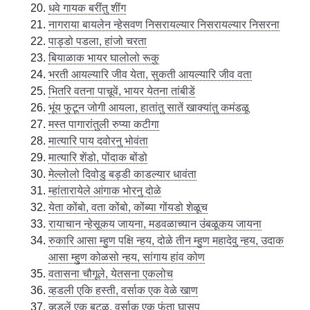
धवे गायक बरींतु शींग
नागराया बायलेन न्हेसवण निसरायल्यार निसरायल्यार निसरना
पाड्डो पडला, हांजो चरता
बियाळाक भायर घालोलो रूकु
भरती आयल्यारि जीव येता, सुकती आयल्यारि जीव वता
भितरि वतना पाचूवें, भायर येतना तांबीडें
भूंय फुटून जोगी आयला, हातांतु सातें खाक्यांतु कमंडळू
मस्त पागारांतुली रुप्या कटीगा
मात्यारि पाय दवोरनु भोवंता
मात्यारि शेंडो, पोंदाक बोंडो
मेल्लोलो दिवोडु बड्डी काडल्यार धावंता
म्हांतारायेले आंगाक भोरनु दोळे
येता कोंबो, वता कोंबो, कोंब्या गोंयडो शेळूच
रायाचान न्हेसूकय जायना, मडवळाच्यान उंबळूकय जायना
रुकारि आसा म्हुण पक्षि न्हय, दोळे तीन म्हुण महादेवु न्हय, उदाक
आसा म्हुण कोळसो न्हय, सांगाय हांव कोण
वतासना चौगूले, येतसना एकलोच
व्हडली एकि हस्ती, वर्साक एक वेळे खाण
व्हडलें एक बटळ, वर्साक एक फंता घासप