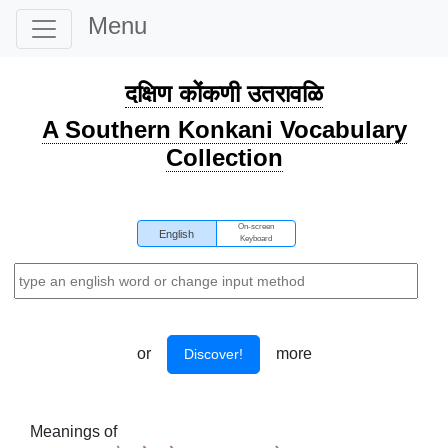
Menu
दक्षिण कोंकणी उतरावळि
A Southern Konkani Vocabulary
Collection
On-screen
English
Keyboard
or
more
Discover!
Meanings of