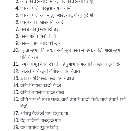
आड कातरल्यारि चक्र, नीट कातरल्यारि शंखु
एक अम्मालीं चेरडूवां सग माणायो
एक अम्माले खाक्यांतु कशड, तांतूं भोरनु गुंटीयो
एक रुकाक खांड्यांनी खांडीं
कवड दीवनु म्हांतारी उडता
काळे गायेक धवो तीळो
काळ्या पाषाणारि धवें मूळ
घुंवता म्हुण दांतें न्हय, काळो म्हुण कायळो न्हय, कांटो आसा म्हुण
पोंगीरो न्हय
जग जग पुतळे रवे रवे दांत, हें हुमाण सांगल्यारि काडयात तुजे दांत
जालेलींच चेरडूवां गोबोरु लावनु येताय
झाडा वयरि फळ, फळा वयरि झाड
तांबीडे गायेक काळो तीळो
तांबीडे बायलेक काळो तीळो
तीनि पायांचो तित्तो घोडो, ताजे उंचारि काळो चेडो, ताजे उंचारि धवो
चेडो
थांबांतु गेल्लेली गाय दिकूक ना
देंटु नातिल्लें वाडकूळें पान
दोन बायांक एकु सांकोवु